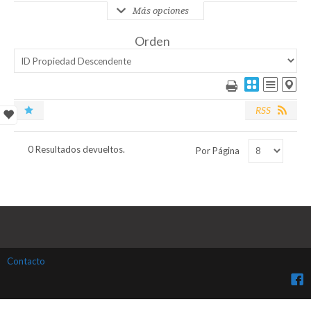
Más opciones
Orden
RSS
0 Resultados devueltos.
Por Página
Contacto
Fac