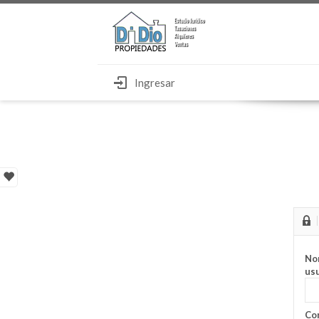
Ingresar
No
usu
Con