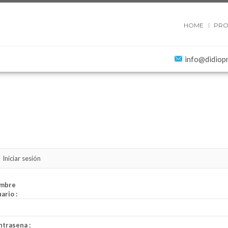
HOME
PRO
info@didiop
Iniciar sesión
mbre
ario :
trasena :