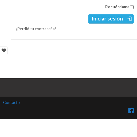
Recuérdame
Iniciar sesión
¿Perdió tu contraseña?
Contacto
Fac