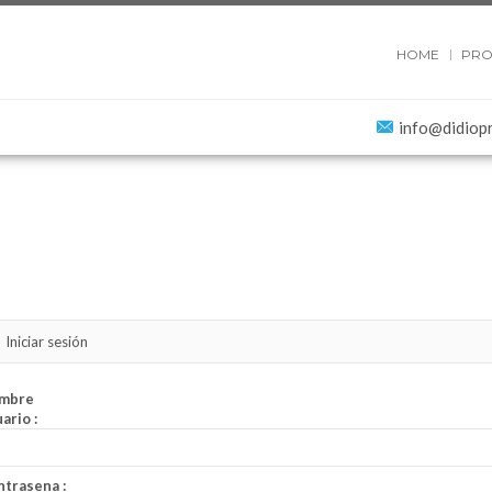
HOME
PRO
info@didiop
Iniciar sesión
mbre
ario :
trasena :