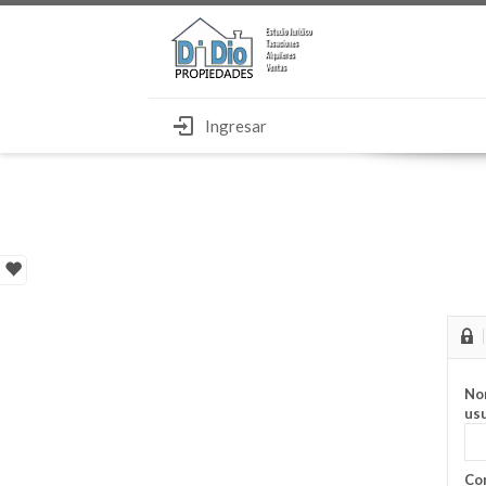
Ingresar
No
usu
Con