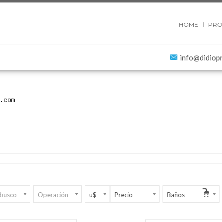
HOME
PRO
info@didiop
 busco
Operación
u$
Precio
Baños