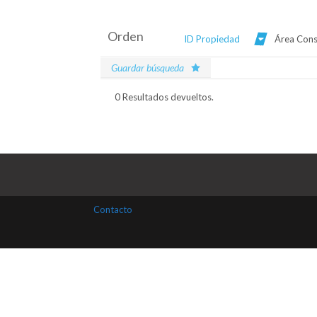
Orden
ID Propiedad
Área Cons
Guardar búsqueda
0 Resultados devueltos.
Contacto