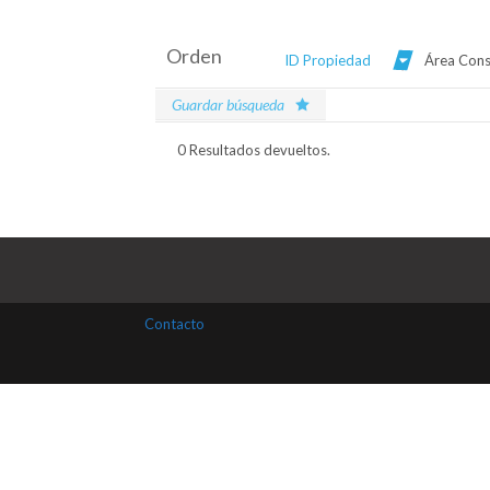
Orden
ID Propiedad
Área Cons
Guardar búsqueda
0 Resultados devueltos.
Contacto