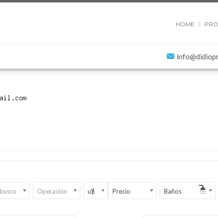
HOME
PRO
info@didiop
 busco
Operación
u$
Precio
Baños