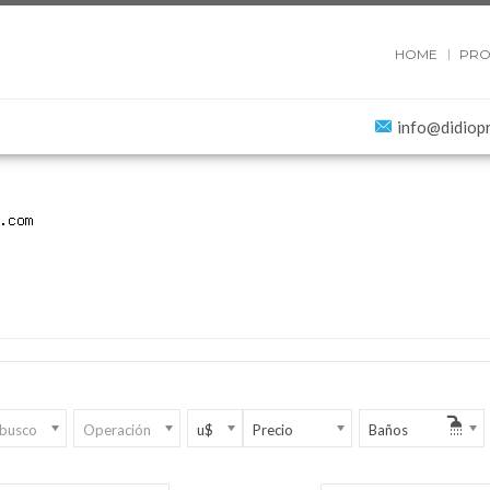
HOME
PRO
info@didiop
 busco
Operación
u$
Precio
Baños