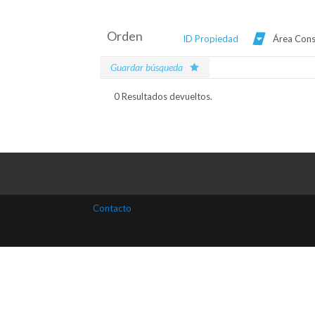
Orden
ID Propiedad
Área Cons
Guardar búsqueda
0 Resultados devueltos.
Contacto