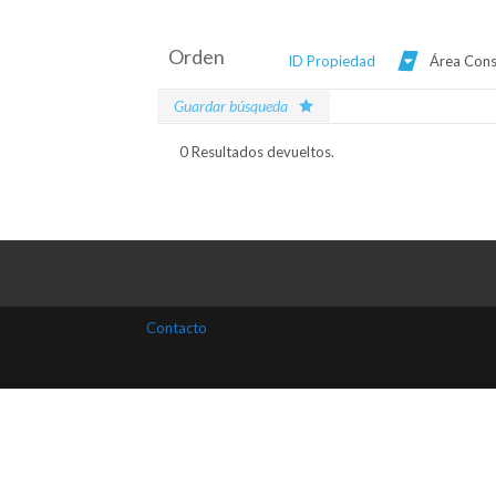
Orden
ID Propiedad
Área Cons
Guardar búsqueda
0 Resultados devueltos.
Contacto