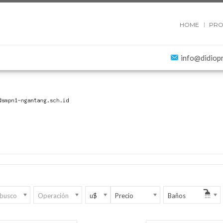
HOME
PRO
info@didiop
 busco
Operación
u$
Precio
Baños